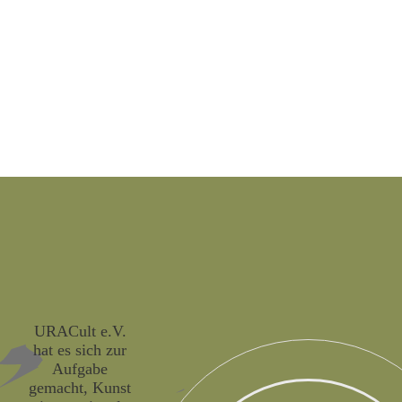
URACult e.V.
hat es sich zur
Aufgabe
gemacht, Kunst