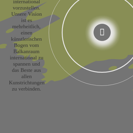
international
vorzustellen.
Unsere Vision
ist es
mehrheitlich,
einen
künstlerischen
Bogen vom
Balkanraum
international zu
spannen und
das Beste aus
allen
Kunstrichtungen
zu verbinden.