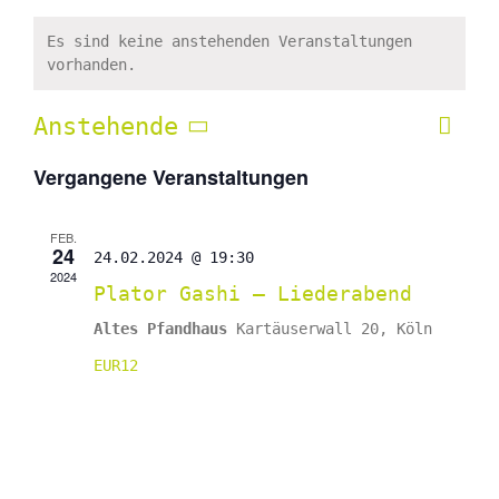
Es sind keine anstehenden Veranstaltungen
vorhanden.
Anstehende
Vera
Liste
Ansic
Ansi
Datum
Navig
Vergangene Veranstaltungen
Navi
wählen.
FEB.
24
24.02.2024 @ 19:30
2024
Plator Gashi – Liederabend
Altes Pfandhaus
Kartäuserwall 20, Köln
EUR12