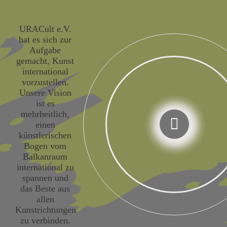
URACult e.V.
hat es sich zur
Aufgabe
gemacht, Kunst
international
vorzustellen.
Unsere Vision
ist es
mehrheitlich,
einen
künstlerischen
Bogen vom
Balkanraum
international zu
spannen und
das Beste aus
allen
Kunstrichtungen
zu verbinden.