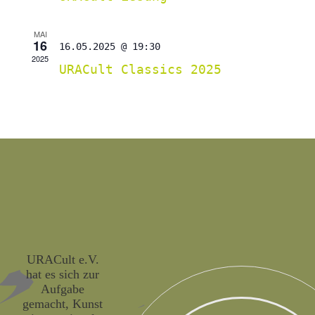
MAI
16
16.05.2025 @ 19:30
2025
URACult Classics 2025
URACult e.V.
hat es sich zur
Aufgabe
gemacht, Kunst