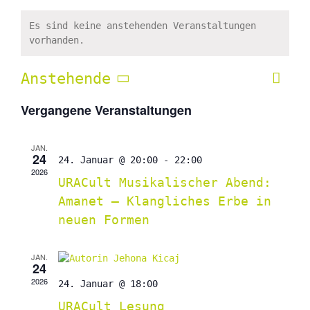
Es sind keine anstehenden Veranstaltungen
vorhanden.
Anstehende
Vera
Liste
Ansic
Ansi
Datum
Navig
Vergangene Veranstaltungen
Navi
wählen.
JAN.
24
24. Januar @ 20:00
-
22:00
2026
URACult Musikalischer Abend:
Amanet – Klangliches Erbe in
neuen Formen
JAN.
24
2026
24. Januar @ 18:00
URACult Lesung