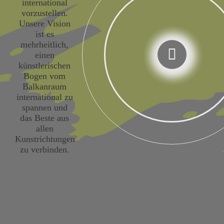
international
vorzustellen.
Unsere Vision
ist es
mehrheitlich,
einen
künstlerischen
Bogen vom
Balkanraum
international zu
spannen und
das Beste aus
allen
Kunstrichtungen
zu verbinden.