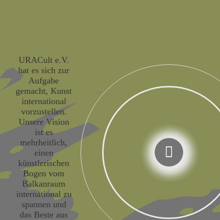
URACult e.V.
hat es sich zur
Aufgabe
gemacht, Kunst
international
vorzustellen.
Unsere Vision
ist es
mehrheitlich,
einen
künstlerischen
Bogen vom
Balkanraum
international zu
spannen und
das Beste aus