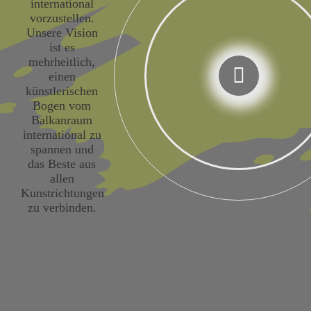
international
vorzustellen.
Unsere Vision
ist es
mehrheitlich,
einen
künstlerischen
Bogen vom
Balkanraum
international zu
spannen und
das Beste aus
allen
Kunstrichtungen
zu verbinden.