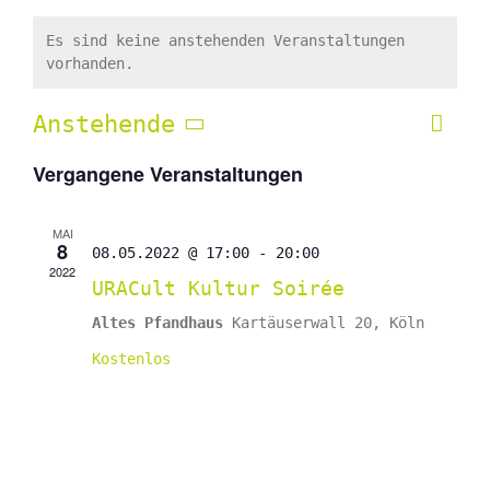
Es sind keine anstehenden Veranstaltungen
vorhanden.
Anstehende
Vera
Liste
Ansic
Ansi
Datum
Navig
Vergangene Veranstaltungen
Navi
wählen.
MAI
8
08.05.2022 @ 17:00
-
20:00
2022
URACult Kultur Soirée
Altes Pfandhaus
Kartäuserwall 20, Köln
Kostenlos