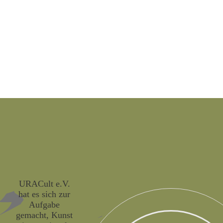
URACult e.V.
hat es sich zur
Aufgabe
gemacht, Kunst