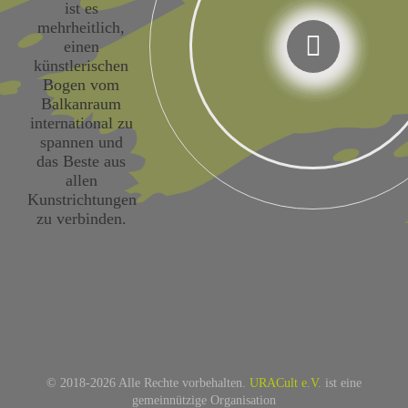
ist es
mehrheitlich,
einen
künstlerischen
Bogen vom
Balkanraum
international zu
spannen und
das Beste aus
allen
Kunstrichtungen
zu verbinden.
© 2018-
2026 Alle Rechte vorbehalten.
URACult e.V.
ist eine
gemeinnützige Organisation