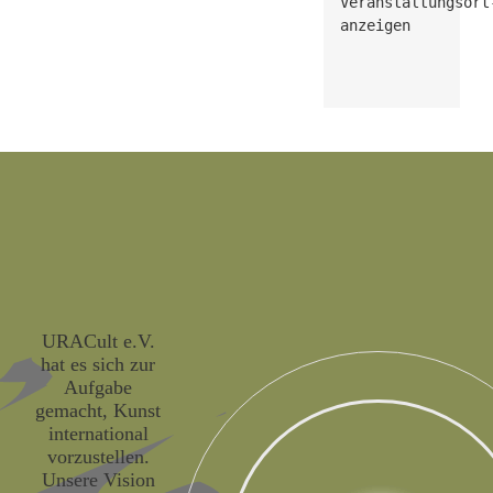
Veranstaltungsort
anzeigen
URACult e.V.
hat es sich zur
Aufgabe
gemacht, Kunst
international
vorzustellen.
Unsere Vision