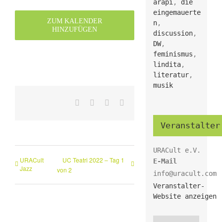
arapi
,
die
eingemauerte
ZUM KALENDER
n
,
HINZUFÜGEN
discussion
,
DW
,
feminismus
,
lindita
,
literatur
,
musik
Facebook
X
WhatsApp
E-
Mail
Veranstalter
URACult e.V.
URACult
UC Teatri 2022 – Tag 1
E-Mail
Jazz
von 2
info@uracult.com
Veranstalter-
Website anzeigen