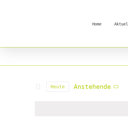
Skip
to
content
Home
Aktuel
Anstehende
Heute
Datum
wählen.