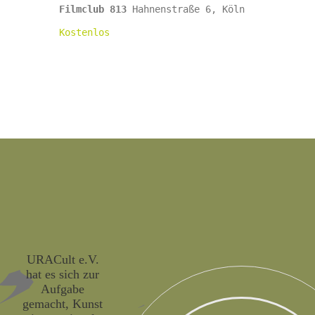
Filmclub 813
Hahnenstraße 6, Köln
Kostenlos
URACult e.V.
hat es sich zur
Aufgabe
gemacht, Kunst