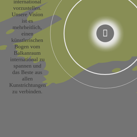
international
vorzustellen.
Unsere Vision
ist es
mehrheitlich,
einen
künstlerischen
Bogen vom
Balkanraum
international zu
spannen und
das Beste aus
allen
Kunstrichtungen
zu verbinden.