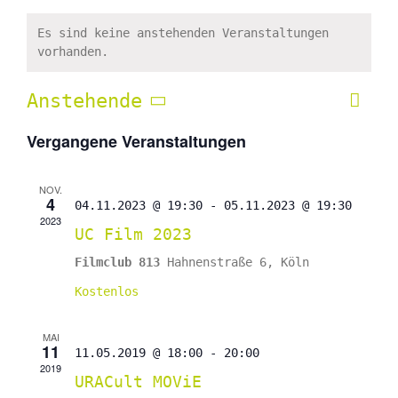
Es sind keine anstehenden Veranstaltungen
vorhanden.
Anstehende
Vera
Liste
Ansic
Ansi
Datum
Navig
Vergangene Veranstaltungen
Navi
wählen.
NOV.
4
04.11.2023 @ 19:30
-
05.11.2023 @ 19:30
2023
UC Film 2023
Filmclub 813
Hahnenstraße 6, Köln
Kostenlos
MAI
11
11.05.2019 @ 18:00
-
20:00
2019
URACult MOViE